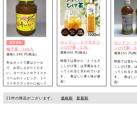
味、酸味、苦味、辛味、塩
開発された「とうもろこし
味のことです。手軽に楽し
ひげ茶」です。ティーパッ
める粉末スティックタイ
クタイプなので手軽!
プ。
カンドン トウモロコ
カンドン 
シひげ茶 1.5L
シひげ茶 34
柚子茶 1kg入
価格346 円(税込)
価格151 円(税
価格1,296 円(税込)
韓国では昔から「とうもろ
韓国では昔か
冬はホットで夏はクール
こしひげ茶」は浮腫みをと
こしひげ茶」
で、お召し上がりくださ
ってくれると言われていま
ってくれると
い。ヨーグルトやアイスク
す。 香ばしい香と味が最
す。 香ばし
リームのトッピング、トー
高!
高!
ストやクラッカーにぬって
もおいしくお召し上がりい
ただけます。
11
件の商品がございます。
価格順
新着順