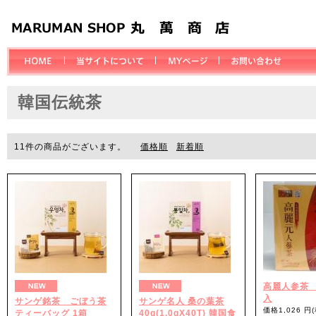
韓国伝統茶
11
件の商品がございます。
価格順
新着順
高麗人参茶 
入
サンゲ銘茶 ごぼう茶
サンゲ名人 桑の葉茶
価格1,026 円
ティーバッグ 1箱
40g(1.0gX40T) 韓国食