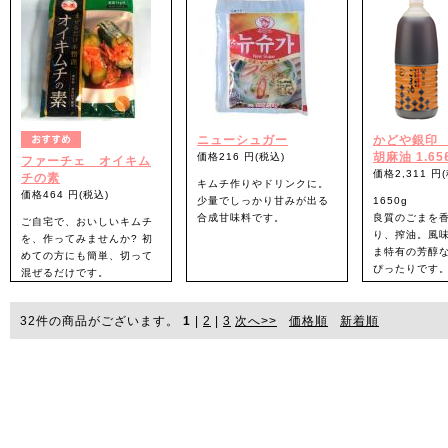
ニューシュガー
かどや銀印
胡麻油 1.65
価格216 円(税込)
ファーチェ オイキム
価格2,311 円
チの素
キムチ作りやドリンクに。
価格464 円(税込)
少量でしっかり甘みが出る
1650g
合成甘味料です。
良質のごまを
ご自宅で、おいしいキムチ
り、搾油。風
を、作ってみませんか? 初
ま特有の芳醇
めての方にも簡単、切って
ぴったりです
混ぜるだけです。
ポリボトル。
32
件の商品がございます。
1
|
2
|
3
次へ>>
価格順
新着順