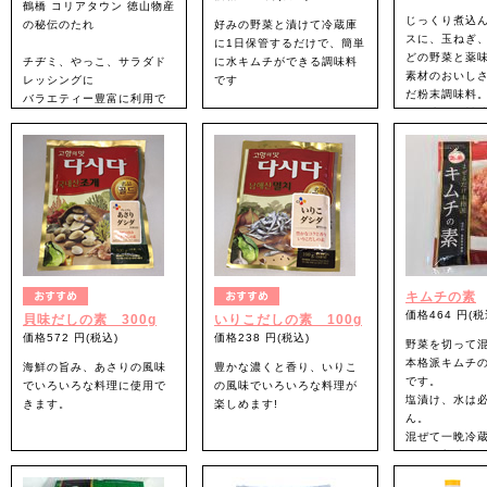
鶴橋 コリアタウン 徳山物産
じっくり煮込
の秘伝のたれ
好みの野菜と漬けて冷蔵庫
スに、玉ねぎ
に1日保管するだけで、簡単
どの野菜と薬
チヂミ、やっこ、サラダド
に水キムチができる調味料
素材のおいし
レッシングに
です
だ粉末調味料
バラエティー豊富に利用で
深い牛肉の旨
きる万能たれです
いつものお料
てくれます。
キムチの素
価格464 円(税
貝味だしの素 300g
いりこだしの素 100g
価格572 円(税込)
価格238 円(税込)
野菜を切って
本格派キムチ
海鮮の旨み、あさりの風味
豊かな濃くと香り、いりこ
です。
でいろいろな料理に使用で
の風味でいろいろな料理が
塩漬け、水は
きます。
楽しめます!
ん。
混ぜて一晩冷
たら、美味し
っています。