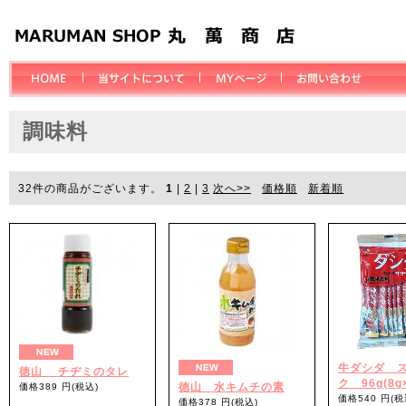
調味料
32
件の商品がございます。
1
|
2
|
3
次へ>>
価格順
新着順
牛ダシダ 
徳山 チヂミのタレ
ク 96g(8g×
徳山 水キムチの素
価格389 円(税込)
価格540 円(税
価格378 円(税込)