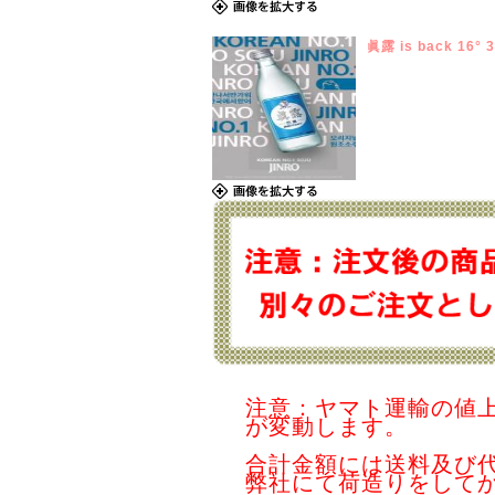
眞露 is back 16° 
注意：ヤマト運輸の値
が変動します。
合計金額には送料及び
弊社にて荷造りをして