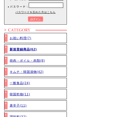
パスワードを忘れた方はこちら
お祝い料理(7)
新規登録商品(62)
焼肉・ボイル・肉類(8)
キムチ・韓国漬物(42)
一般食品(24)
韓国乾物(11)
唐辛子(11)
調味料(32)