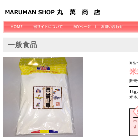
一般食品
商品
米
販売
1k
米本
申
す