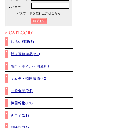
パスワードを忘れた方はこちら
お祝い料理(7)
新規登録商品(62)
焼肉・ボイル・肉類(8)
キムチ・韓国漬物(42)
一般食品(24)
韓国乾物(11)
唐辛子(11)
調味料(32)