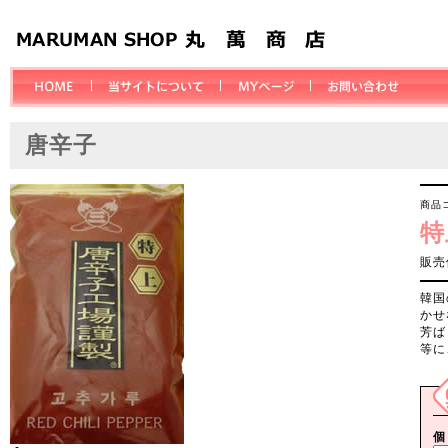
唐辛子
商品コ
特
販売
韓国
かせ
芳ば
等に
個