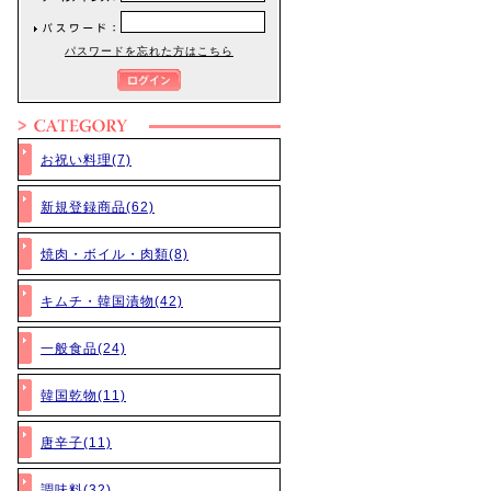
パスワードを忘れた方はこちら
お祝い料理(7)
新規登録商品(62)
焼肉・ボイル・肉類(8)
キムチ・韓国漬物(42)
一般食品(24)
韓国乾物(11)
唐辛子(11)
調味料(32)