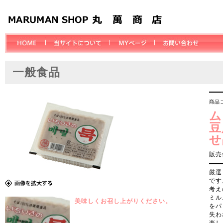
一般食品
商品コ
ム
豆
せ
販売
厳選
です
考え
ミル
美味しくお召し上がりください。
をパ
失わ
楽し