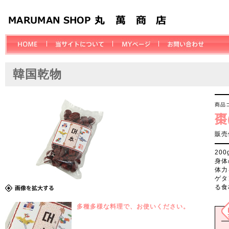
韓国乾物
商品コ
棗
販売
20
身体
体力
ゲタ
る食
多種多様な料理で、お使いください。