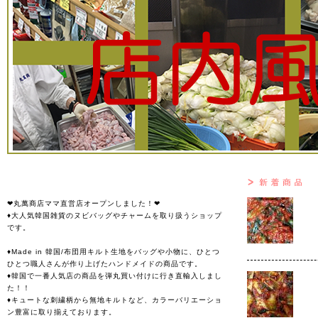
❤丸萬商店ママ直営店オープンしました！❤
♦大人気韓国雑貨のヌビバッグやチャームを取り扱うショップ
です。
♦Made in 韓国/布団用キルト生地をバッグや小物に、ひとつ
ひとつ職人さんが作り上げたハンドメイドの商品です。
♦韓国で一番人気店の商品を弾丸買い付けに行き直輸入しまし
た！！
♦キュートな刺繍柄から無地キルトなど、カラーバリエーショ
ン豊富に取り揃えております。