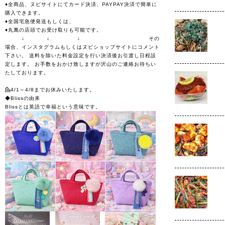
♦全商品、ヌビサイトにてカード決済、PAYPAY決済で簡単に
購入できます。
♦全国宅急便発送もしくは、
♦丸萬の店頭でお受け取りも可能です。
↓ ↓ ↓ その
場合、インスタグラムもしくはヌビショップサイトにコメント
下さい。 送料を除いた料金設定を行い決済後お引渡し日程設
定します。 お手数をおかけ致しますが沢山のご連絡お待ちい
たしております。
💁4/1～4/8までお休みいたします。
◆Blissの由来
Blissとは英語で幸福という意味です。