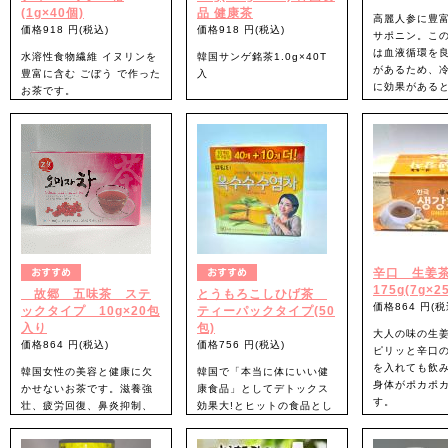
(1g×40個)
品 健康茶
高麗人参に豊
価格918 円(税込)
価格918 円(税込)
サポニン。こ
は血液循環を
水溶性食物繊維 イヌリンを
韓国サンゲ銘茶1.0g×40T
があるため、
豊富に含む ごぼう で作った
入
に効果がある
お茶です。
す。また、代
韓国産 の牛蒡を使用し、香
桑葉茶の特徴
脂肪を燃焼さ
ばしく飲みやすいので、毎
待できるため
日の水分摂取にオススメ!
桑の葉茶は神仙葉茶と呼ば
にも最適です
れる神仙たちが
サポニンには
好んで飲んでいたことで知
整する働きも
られるお茶です。
ので、更年期
か弱い芽の山桑の葉を採取
いる方にもお
して作って
自然のさわやかさが込めら
れたお茶です。
辛口 生姜
175g(7g×2
故郷 五味茶 ステ
とうもろこしひげ茶
価格864 円(税
ックタイプ 10g×20包
ティーパックタイプ(50
入り
包)
大人の味の生
価格864 円(税込)
価格756 円(税込)
ピリッと辛口
を入れても飲
韓国女性の美容と健康に欠
韓国で「本当に体にいい健
身体がポカポ
かせないお茶です。滋養強
康食品」としてデトックス
す。
壮、疲労回復、鼻炎抑制、
効果大!とヒットの食品とし
せきや喘息を抑えると言わ
て選ばれたトウモロコシひ
れています。五味とは甘
げ茶!韓国から世界で初めて