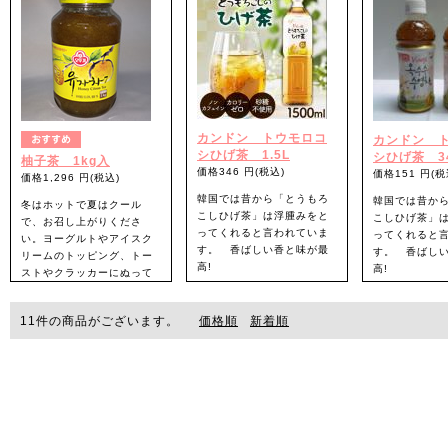
味、酸味、苦味、辛味、塩
開発された「とうもろこし
味のことです。手軽に楽し
ひげ茶」です。ティーパッ
める粉末スティックタイ
クタイプなので手軽!
プ。
カンドン トウモロコ
カンドン 
シひげ茶 1.5L
シひげ茶 34
柚子茶 1kg入
価格346 円(税込)
価格151 円(税
価格1,296 円(税込)
韓国では昔から「とうもろ
韓国では昔か
冬はホットで夏はクール
こしひげ茶」は浮腫みをと
こしひげ茶」
で、お召し上がりくださ
ってくれると言われていま
ってくれると
い。ヨーグルトやアイスク
す。 香ばしい香と味が最
す。 香ばし
リームのトッピング、トー
高!
高!
ストやクラッカーにぬって
もおいしくお召し上がりい
ただけます。
11
件の商品がございます。
価格順
新着順