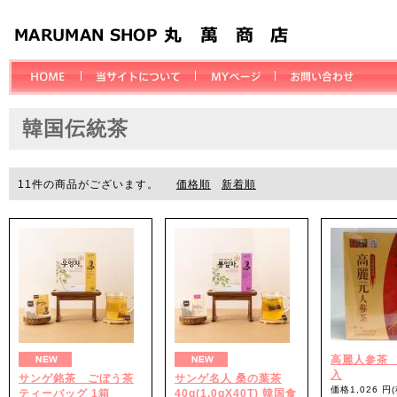
韓国伝統茶
11
件の商品がございます。
価格順
新着順
高麗人参茶 
入
サンゲ銘茶 ごぼう茶
サンゲ名人 桑の葉茶
価格1,026 円
ティーバッグ 1箱
40g(1.0gX40T) 韓国食