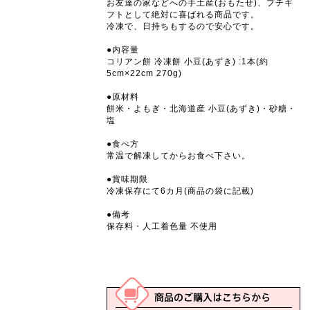
お友達の家などへの手土産(おもたせ)、プチギ
フトとして絶対に喜ばれる商品です。
冷凍で、日持ちもするので安心です。
●内容量
コリアン餅 冷凍餅 小豆(あずき) :1本(約
5cm×22cm 270g)
●原材料
餅米・よもぎ・北海道産 小豆(あずき)・砂糖・
塩
●食べ方
常温で解凍してからお食べ下さい。
●賞味期限
冷凍保存にて6カ月(商品の袋に記載)
●備考
保存料・人工着色量 不使用