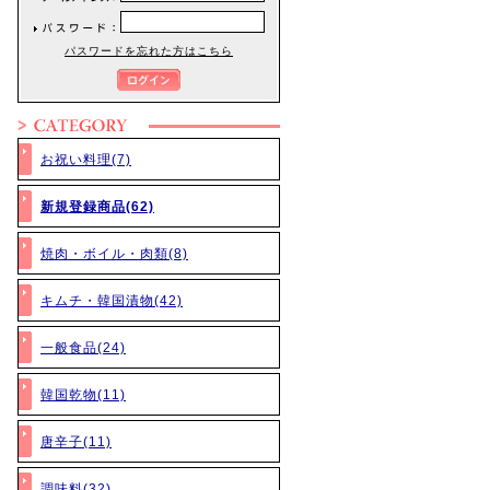
パスワードを忘れた方はこちら
お祝い料理(7)
新規登録商品(62)
焼肉・ボイル・肉類(8)
キムチ・韓国漬物(42)
一般食品(24)
韓国乾物(11)
唐辛子(11)
調味料(32)